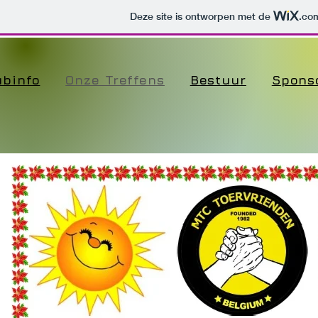
Deze site is ontworpen met de
.co
ubinfo
Onze Treffens
Bestuur
Spons