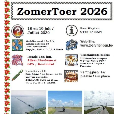
Een welgemeende "Dank U"
aan onze 932 deelnemers
Dankzij jullie was het voor
ons een TOP weekend